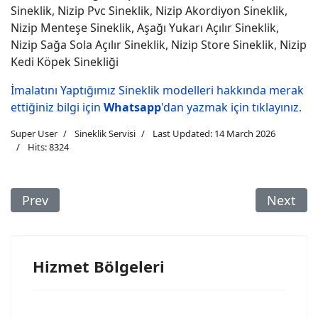
Sineklik, Nizip Pvc Sineklik, Nizip Akordiyon Sineklik,
Nizip Menteşe Sineklik, Aşağı Yukarı Açılır Sineklik,
Nizip Sağa Sola Açılır Sineklik, Nizip Store Sineklik, Nizip
Kedi Köpek Sinekliği
İmalatını Yaptığımız Sineklik modelleri hakkında merak
ettiğiniz bilgi için
Whatsapp
'dan yazmak için tıklayınız.
Super User
Sineklik Servisi
Last Updated: 14 March 2026
Hits: 8324
Previous Article: Araban Sineklik
Next Arti
Prev
Next
Hizmet Bölgeleri