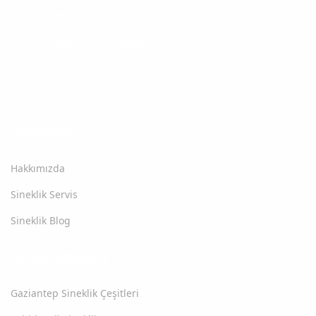
Güneş Mah. 87093 nolu sokak No:57
27070 Şehitkamil - Gaziantep
Tel: 0536 700 48 76
Cep: 0536 700 48 76
Kurumsal
Hakkımızda
Sineklik Servis
Sineklik Blog
Servis Bölgeleri
Gaziantep Sineklik Çeşitleri